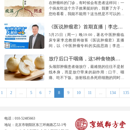
直接用吗？
在肿瘤科的门诊，有时候会有患者这样问：一
个病友吃这个方子效果挺好的，我要了方子，
您给看看，我能不能用？这当然是不可以的。
这并非医生藏私，而是中医治病最忌讳“照搬
照抄”。中医的核心灵魂在于“辨证论治”，...
《医说肿瘤君》首期直播｜李忠教
授：肿瘤中医系统化疗法全解析
5月25日（周一）晚19:00，著名中医肿瘤临
床专家李忠教授将做客《医说肿瘤君》直播
间，以《中医肿瘤专科的实战思路｜李忠教
授“AI状态疗法”大解析》为主题，带来一场干
货满满的深度分享。
放疗后口干咽痛，这5种食物换着
吃，一天比一天舒服
头颈部肿瘤患者做放疗，最难熬的往往不是射
线本身，而是放疗带来的副作用：口干、咽
痛、吃不下饭。放射线在杀死癌细胞的同时，
也会损伤唾液腺和口腔黏膜。唾液分泌减少，
嗓子就干，黏膜破损，喝口水都疼。很多患者
1
2
...
5
6
7
8
9
10
11
...
134
135
因...
电话：010-52485663
地址：北京市朝阳区东三环南路乙52-1号