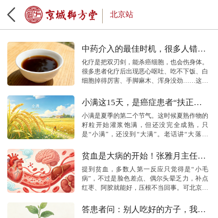
北京站
中药介入的最佳时机，很多人错过
了！化疗后吃什么恢复得快？
化疗是把双刃剑，能杀癌细胞，也会伤身体。
很多患者化疗后出现恶心呕吐、吃不下饭、白
细胞掉得厉害、手脚麻木、浑身没劲……这时
候，中药能不能介入？什么时候介入？怎么吃
才能恢复得快？这些问题几乎是每个化疗患
小满这15天，是癌症患者“扶正抗
者...
癌”的黄金窗口期，别错过
小满是夏季的第二个节气。这时候夏熟作物的
籽粒开始灌浆饱满，但还没完全成熟，只
是“小满”，还没到“大满”。老话讲“大落大
满，小落小满”，这里的“落”就是下雨，意思
是雨水越足，后面的收成就越好。这时候万
贫血是大病的开始！张雅月主任：
物...
1个贫血，慢慢拖垮全身5大器官
提到贫血，多数人第一反应只觉得是“小毛
病”，不过是脸色差点、偶尔头晕乏力，补点
红枣、阿胶就能好，压根不当回事。可北京中
医药大学东直门医院血液肿瘤科的张雅月主任
反复提醒：贫血从来不是单一的血液问题，而
答患者问：别人吃好的方子，我能
是...