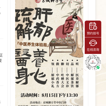
食
肿
预约挂号
在线咨询
正
复
药