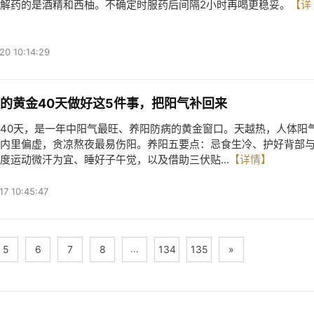
解药的是酒精和西柚。不确定时服药后间隔2小时再喝更稳妥。
【详
20 10:14:29
的黄金40天做好这5件事，把阳气补回来
40天，是一年中阳气最旺、养阳防病的黄金窗口。天越热，人体阳
内里偏虚，贪凉熬夜最易伤阳。养阳五要点：忌食生冷、护好背部
度运动微汗为宜、睡好子午觉，以及借助三伏贴...
【详情】
17 10:45:47
5
6
7
8
...
134
135
»