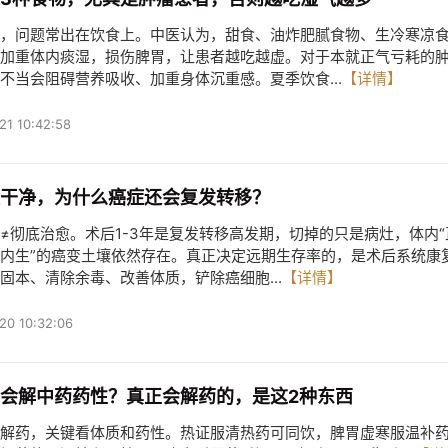
，问题常出在饮食上。中医认为，甜食、油炸肥腻食物、生冷寒凉
加重体内痰湿，损伤脾胃，让患者越吃越虚。对于本就正气亏耗的
不当会阻碍营养吸收、加重身体沉重感。夏季饮食...
【详情】
21 10:42:58
干净，为什么癌症还会复发转移？
≠彻底治愈。术后1-3年是复发转移高发期，切掉的只是病灶，体内“
内生”的癌变土壤依然存在。真正决定远期生存率的，是术后系统康
固本、清除余毒、改善体质，铲除癌细胞...
【详情】
20 10:32:06
会解中药药性？真正会解药的，是这2种东西
解药，关键看体质和药性。热证服清热药可同饮，脾胃虚寒服温补