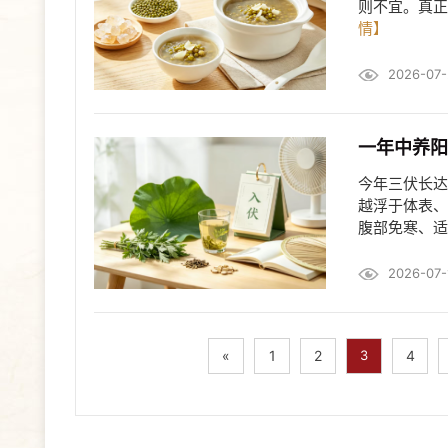
则不宜。真正
情】
2026-07-
一年中养阳
今年三伏长达
越浮于体表、
腹部免寒、适
2026-07-
«
1
2
3
4