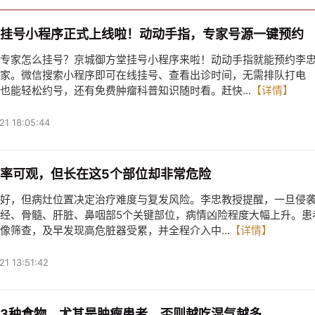
挂号小程序正式上线啦！动动手指，专家号源一键预约
专家怎么挂号？京城御方堂挂号小程序来啦！动动手指就能预约李
家。微信搜索小程序即可在线挂号、查看出诊时间，无需排队打电
也能轻松约号，还有免费肿瘤科普知识随时看。赶快...
【详情】
21 18:05:44
率可观，但长在这5个部位却非常危险
好，但病灶位置决定治疗难度与复发风险。李忠教授提醒，一旦侵
经、骨髓、肝脏、鼻咽部5个关键部位，病情凶险程度大幅上升。患
像筛查，及早发现高危脏器受累，并全程介入中...
【详情】
21 13:51:42
3种食物，尤其是肿瘤患者，否则越吃湿气越多