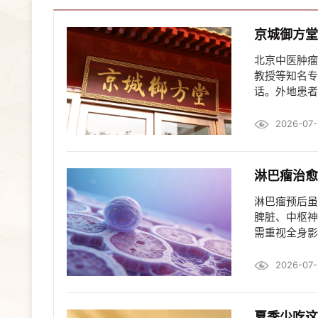
京城御方堂
北京中医肿瘤
教授等知名专
话。外地患者
2026-07-
淋巴瘤治愈
淋巴瘤预后虽
脾脏、中枢神
需重视全身影
2026-07-
夏季少吃这