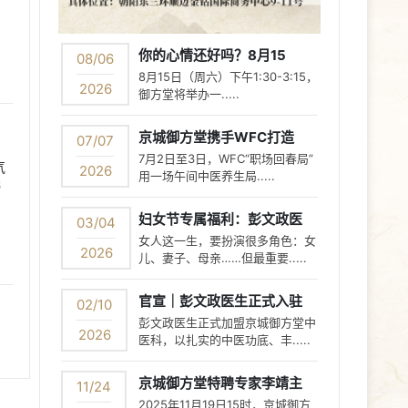
你的心情还好吗？8月15
08/06
8月15日（周六）下午1:30-3:15，
2026
御方堂将举办一.....
京城御方堂携手WFC打造
07/07
7月2日至3日，WFC“职场回春局”
气
2026
用一场午间中医养生局.....
与
妇女节专属福利：彭文政医
03/04
女人这一生，要扮演很多角色：女
2026
儿、妻子、母亲……但最重要.....
官宣｜彭文政医生正式入驻
02/10
彭文政医生正式加盟京城御方堂中
2026
医科，以扎实的中医功底、丰.....
京城御方堂特聘专家李靖主
11/24
2025年11月19日15时，京城御方